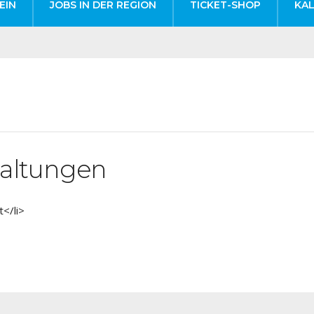
EIN
JOBS IN DER REGION
TICKET-SHOP
KA
altungen
</li>