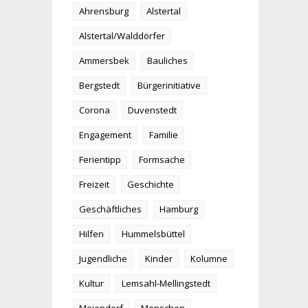
Ahrensburg
Alstertal
Alstertal/Walddörfer
Ammersbek
Bauliches
Bergstedt
Bürgerinitiative
Corona
Duvenstedt
Engagement
Familie
Ferientipp
Formsache
Freizeit
Geschichte
Geschäftliches
Hamburg
Hilfen
Hummelsbüttel
Jugendliche
Kinder
Kolumne
Kultur
Lemsahl-Mellingstedt