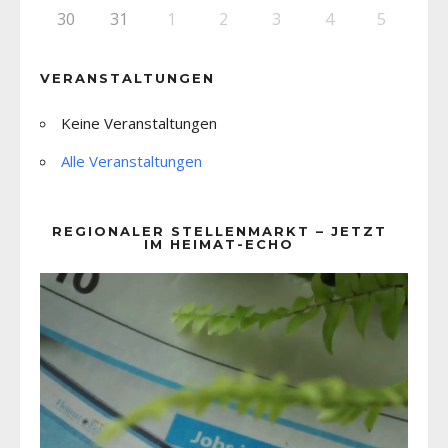
30
31
1
2
3
4
5
VERANSTALTUNGEN
Keine Veranstaltungen
Alle Veranstaltungen
REGIONALER STELLENMARKT – JETZT
IM HEIMAT-ECHO
Video-
Player