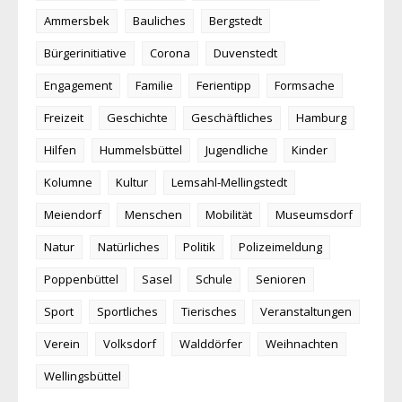
Ammersbek
Bauliches
Bergstedt
Bürgerinitiative
Corona
Duvenstedt
Engagement
Familie
Ferientipp
Formsache
Freizeit
Geschichte
Geschäftliches
Hamburg
Hilfen
Hummelsbüttel
Jugendliche
Kinder
Kolumne
Kultur
Lemsahl-Mellingstedt
Meiendorf
Menschen
Mobilität
Museumsdorf
Natur
Natürliches
Politik
Polizeimeldung
Poppenbüttel
Sasel
Schule
Senioren
Sport
Sportliches
Tierisches
Veranstaltungen
Verein
Volksdorf
Walddörfer
Weihnachten
Wellingsbüttel