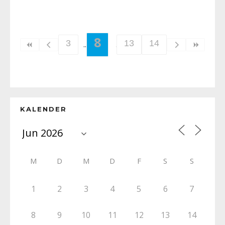
8
3
13
14
KALENDER
M
D
M
D
F
S
S
1
2
3
4
5
6
7
8
9
10
11
12
13
14