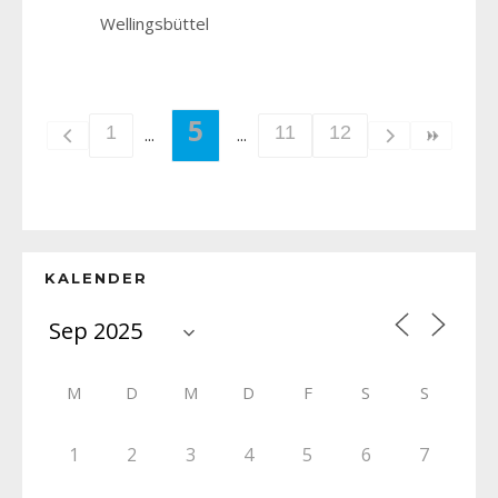
Wellingsbüttel
5
1
11
12
KALENDER
M
D
M
D
F
S
S
1
2
3
4
5
6
7