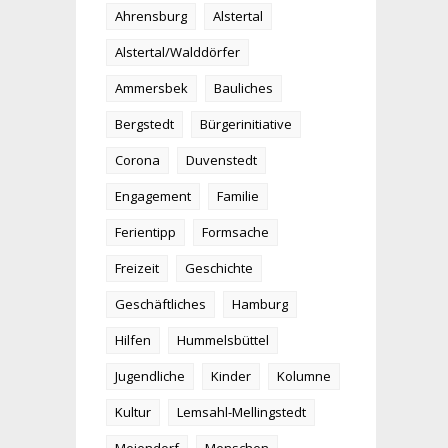
Ahrensburg
Alstertal
Alstertal/Walddörfer
Ammersbek
Bauliches
Bergstedt
Bürgerinitiative
Corona
Duvenstedt
Engagement
Familie
Ferientipp
Formsache
Freizeit
Geschichte
Geschäftliches
Hamburg
Hilfen
Hummelsbüttel
Jugendliche
Kinder
Kolumne
Kultur
Lemsahl-Mellingstedt