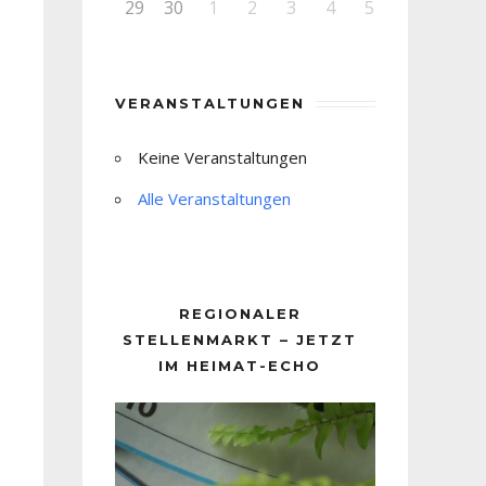
29
30
1
2
3
4
5
VERANSTALTUNGEN
Keine Veranstaltungen
Alle Veranstaltungen
REGIONALER
STELLENMARKT – JETZT
IM HEIMAT-ECHO
Video-
Player