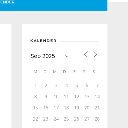
LENDER
KALENDER
M
D
M
D
F
S
S
1
2
3
4
5
6
7
8
9
10
11
12
13
14
15
16
17
18
19
20
21
22
23
24
25
26
27
28