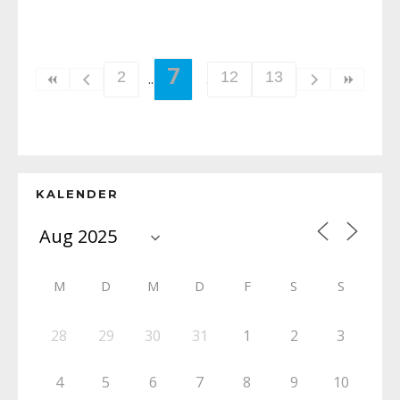
7
2
12
13
KALENDER
M
D
M
D
F
S
S
28
29
30
31
1
2
3
4
5
6
7
8
9
10