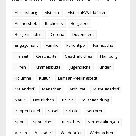
Ahrensburg
Alstertal
Alstertal/Walddörfer
Ammersbek
Bauliches
Bergstedt
Bürgerinitiative
Corona
Duvenstedt
Engagement
Familie
Ferientipp
Formsache
Freizeit
Geschichte
Geschäftliches
Hamburg
Hilfen
Hummelsbüttel
Jugendliche
Kinder
Kolumne
Kultur
Lemsahl-Mellingstedt
Meiendorf
Menschen
Mobilität
Museumsdorf
Natur
Natürliches
Politik
Polizeimeldung
Poppenbüttel
Sasel
Schule
Senioren
Sport
Sportliches
Tierisches
Veranstaltungen
Verein
Volksdorf
Walddörfer
Weihnachten