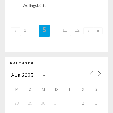
Wellingsbüttel
5
1
11
12
KALENDER
M
D
M
D
F
S
S
28
29
30
31
1
2
3