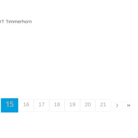
 OT Timmerhorn
15
16
17
18
19
20
21