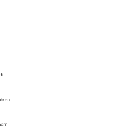
dt
nhorn
horn