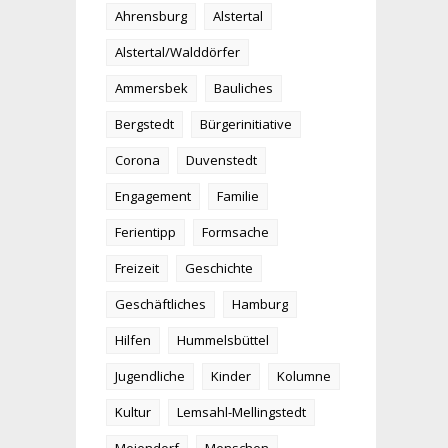
Ahrensburg
Alstertal
Alstertal/Walddörfer
Ammersbek
Bauliches
Bergstedt
Bürgerinitiative
Corona
Duvenstedt
Engagement
Familie
Ferientipp
Formsache
Freizeit
Geschichte
Geschäftliches
Hamburg
Hilfen
Hummelsbüttel
Jugendliche
Kinder
Kolumne
Kultur
Lemsahl-Mellingstedt