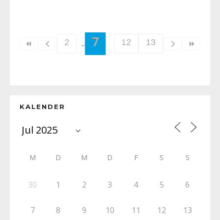
7
2
12
13
KALENDER
M
D
M
D
F
S
S
30
1
2
3
4
5
6
7
8
9
10
11
12
13