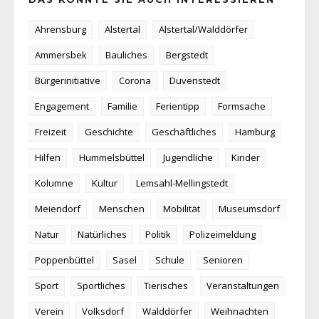
Ahrensburg
Alstertal
Alstertal/Walddörfer
Ammersbek
Bauliches
Bergstedt
Bürgerinitiative
Corona
Duvenstedt
Engagement
Familie
Ferientipp
Formsache
Freizeit
Geschichte
Geschäftliches
Hamburg
Hilfen
Hummelsbüttel
Jugendliche
Kinder
Kolumne
Kultur
Lemsahl-Mellingstedt
Meiendorf
Menschen
Mobilität
Museumsdorf
Natur
Natürliches
Politik
Polizeimeldung
Poppenbüttel
Sasel
Schule
Senioren
Sport
Sportliches
Tierisches
Veranstaltungen
Verein
Volksdorf
Walddörfer
Weihnachten