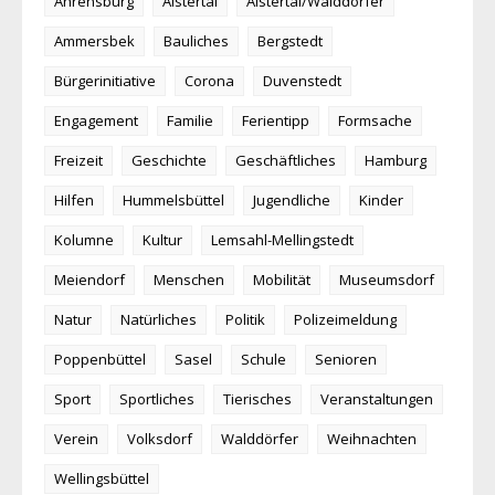
Ahrensburg
Alstertal
Alstertal/Walddörfer
Ammersbek
Bauliches
Bergstedt
Bürgerinitiative
Corona
Duvenstedt
Engagement
Familie
Ferientipp
Formsache
Freizeit
Geschichte
Geschäftliches
Hamburg
Hilfen
Hummelsbüttel
Jugendliche
Kinder
Kolumne
Kultur
Lemsahl-Mellingstedt
Meiendorf
Menschen
Mobilität
Museumsdorf
Natur
Natürliches
Politik
Polizeimeldung
Poppenbüttel
Sasel
Schule
Senioren
Sport
Sportliches
Tierisches
Veranstaltungen
Verein
Volksdorf
Walddörfer
Weihnachten
Wellingsbüttel