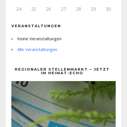
24
25
26
27
28
29
30
VERANSTALTUNGEN
Keine Veranstaltungen
Alle Veranstaltungen
REGIONALER STELLENMARKT – JETZT
IM HEIMAT-ECHO
Video-
Player