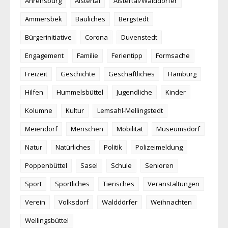
Ahrensburg
Alstertal
Alstertal/Walddörfer
Ammersbek
Bauliches
Bergstedt
Bürgerinitiative
Corona
Duvenstedt
Engagement
Familie
Ferientipp
Formsache
Freizeit
Geschichte
Geschäftliches
Hamburg
Hilfen
Hummelsbüttel
Jugendliche
Kinder
Kolumne
Kultur
Lemsahl-Mellingstedt
Meiendorf
Menschen
Mobilität
Museumsdorf
Natur
Natürliches
Politik
Polizeimeldung
Poppenbüttel
Sasel
Schule
Senioren
Sport
Sportliches
Tierisches
Veranstaltungen
Verein
Volksdorf
Walddörfer
Weihnachten
Wellingsbüttel