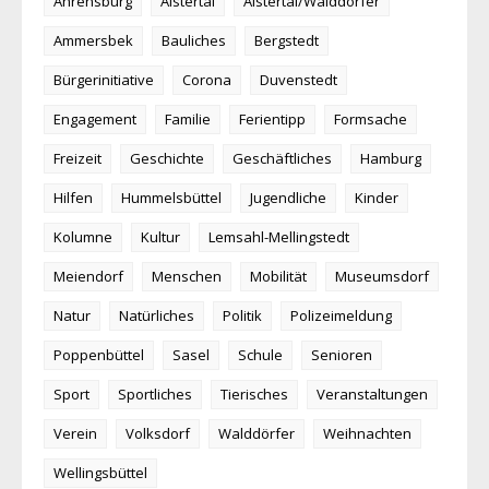
Ahrensburg
Alstertal
Alstertal/Walddörfer
Ammersbek
Bauliches
Bergstedt
Bürgerinitiative
Corona
Duvenstedt
Engagement
Familie
Ferientipp
Formsache
Freizeit
Geschichte
Geschäftliches
Hamburg
Hilfen
Hummelsbüttel
Jugendliche
Kinder
Kolumne
Kultur
Lemsahl-Mellingstedt
Meiendorf
Menschen
Mobilität
Museumsdorf
Natur
Natürliches
Politik
Polizeimeldung
Poppenbüttel
Sasel
Schule
Senioren
Sport
Sportliches
Tierisches
Veranstaltungen
Verein
Volksdorf
Walddörfer
Weihnachten
Wellingsbüttel