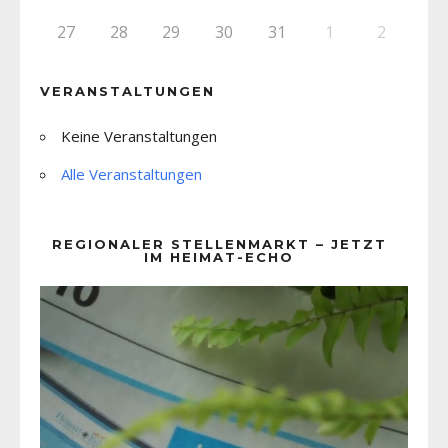
27
28
29
30
31
1
2
VERANSTALTUNGEN
Keine Veranstaltungen
Alle Veranstaltungen
REGIONALER STELLENMARKT – JETZT
IM HEIMAT-ECHO
Video-
Player