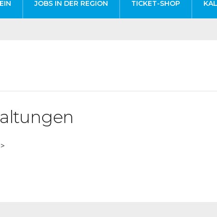
EIN
JOBS IN DER REGION
TICKET-SHOP
KA
altungen
i>