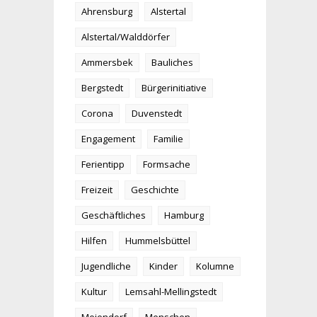
Ahrensburg
Alstertal
Alstertal/Walddörfer
Ammersbek
Bauliches
Bergstedt
Bürgerinitiative
Corona
Duvenstedt
Engagement
Familie
Ferientipp
Formsache
Freizeit
Geschichte
Geschäftliches
Hamburg
Hilfen
Hummelsbüttel
Jugendliche
Kinder
Kolumne
Kultur
Lemsahl-Mellingstedt