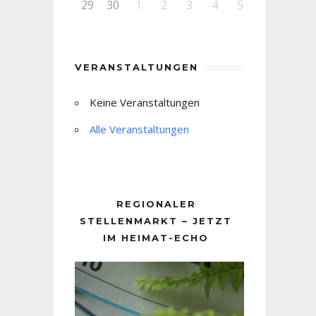
29
30
1
2
3
4
5
VERANSTALTUNGEN
Keine Veranstaltungen
Alle Veranstaltungen
REGIONALER
STELLENMARKT – JETZT
IM HEIMAT-ECHO
Video-
Player