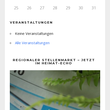
25
26
27
28
29
30
31
VERANSTALTUNGEN
Keine Veranstaltungen
Alle Veranstaltungen
REGIONALER STELLENMARKT – JETZT
IM HEIMAT-ECHO
Video-
Player