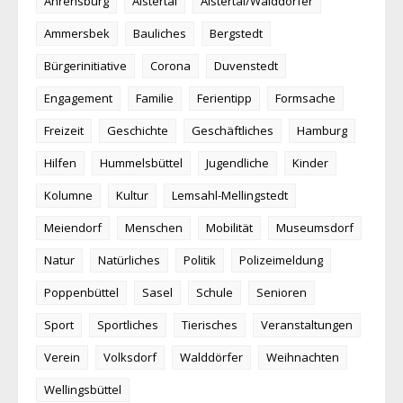
Ahrensburg
Alstertal
Alstertal/Walddörfer
Ammersbek
Bauliches
Bergstedt
Bürgerinitiative
Corona
Duvenstedt
Engagement
Familie
Ferientipp
Formsache
Freizeit
Geschichte
Geschäftliches
Hamburg
Hilfen
Hummelsbüttel
Jugendliche
Kinder
Kolumne
Kultur
Lemsahl-Mellingstedt
Meiendorf
Menschen
Mobilität
Museumsdorf
Natur
Natürliches
Politik
Polizeimeldung
Poppenbüttel
Sasel
Schule
Senioren
Sport
Sportliches
Tierisches
Veranstaltungen
Verein
Volksdorf
Walddörfer
Weihnachten
Wellingsbüttel