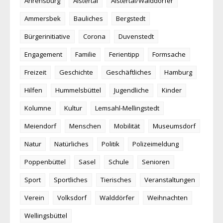
Ahrensburg
Alstertal
Alstertal/Walddörfer
Ammersbek
Bauliches
Bergstedt
Bürgerinitiative
Corona
Duvenstedt
Engagement
Familie
Ferientipp
Formsache
Freizeit
Geschichte
Geschäftliches
Hamburg
Hilfen
Hummelsbüttel
Jugendliche
Kinder
Kolumne
Kultur
Lemsahl-Mellingstedt
Meiendorf
Menschen
Mobilität
Museumsdorf
Natur
Natürliches
Politik
Polizeimeldung
Poppenbüttel
Sasel
Schule
Senioren
Sport
Sportliches
Tierisches
Veranstaltungen
Verein
Volksdorf
Walddörfer
Weihnachten
Wellingsbüttel