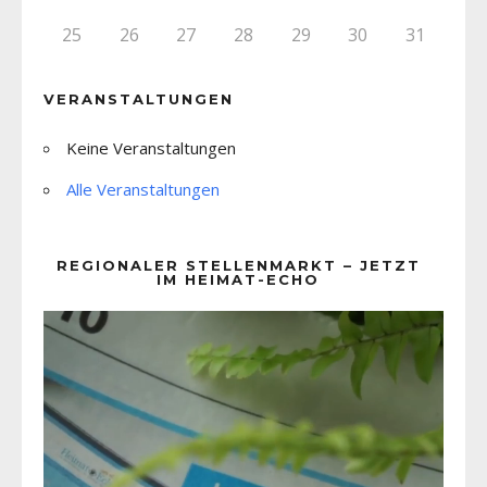
25
26
27
28
29
30
31
VERANSTALTUNGEN
Keine Veranstaltungen
Alle Veranstaltungen
REGIONALER STELLENMARKT – JETZT
IM HEIMAT-ECHO
Video-
Player