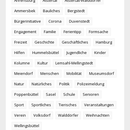
Ahrensburg
Alstertal
Alstertal/Walddörfer
Ammersbek
Bauliches
Bergstedt
Bürgerinitiative
Corona
Duvenstedt
Engagement
Familie
Ferientipp
Formsache
Freizeit
Geschichte
Geschäftliches
Hamburg
Hilfen
Hummelsbüttel
Jugendliche
Kinder
Kolumne
Kultur
Lemsahl-Mellingstedt
Meiendorf
Menschen
Mobilität
Museumsdorf
Natur
Natürliches
Politik
Polizeimeldung
Poppenbüttel
Sasel
Schule
Senioren
Sport
Sportliches
Tierisches
Veranstaltungen
Verein
Volksdorf
Walddörfer
Weihnachten
Wellingsbüttel