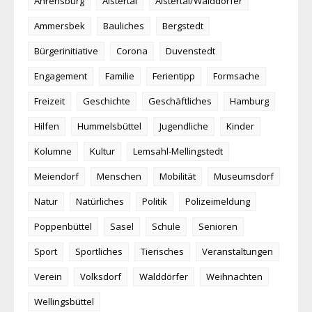
Ahrensburg
Alstertal
Alstertal/Walddörfer
Ammersbek
Bauliches
Bergstedt
Bürgerinitiative
Corona
Duvenstedt
Engagement
Familie
Ferientipp
Formsache
Freizeit
Geschichte
Geschäftliches
Hamburg
Hilfen
Hummelsbüttel
Jugendliche
Kinder
Kolumne
Kultur
Lemsahl-Mellingstedt
Meiendorf
Menschen
Mobilität
Museumsdorf
Natur
Natürliches
Politik
Polizeimeldung
Poppenbüttel
Sasel
Schule
Senioren
Sport
Sportliches
Tierisches
Veranstaltungen
Verein
Volksdorf
Walddörfer
Weihnachten
Wellingsbüttel