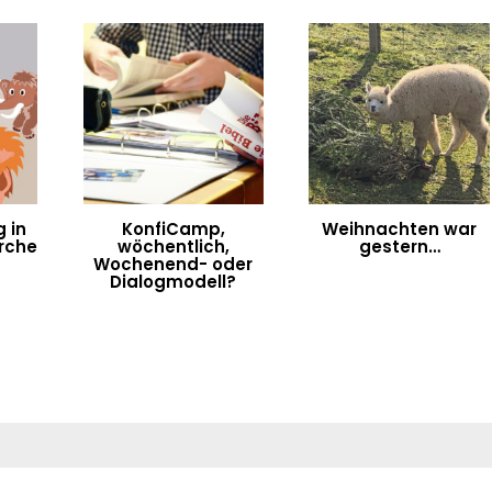
g in
KonfiCamp,
Weihnachten war
rche
wöchentlich,
gestern…
Wochenend- oder
Dialogmodell?