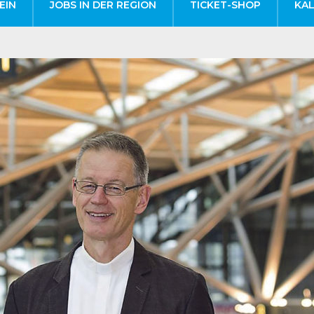
EIN
JOBS IN DER REGION
TICKET-SHOP
KA