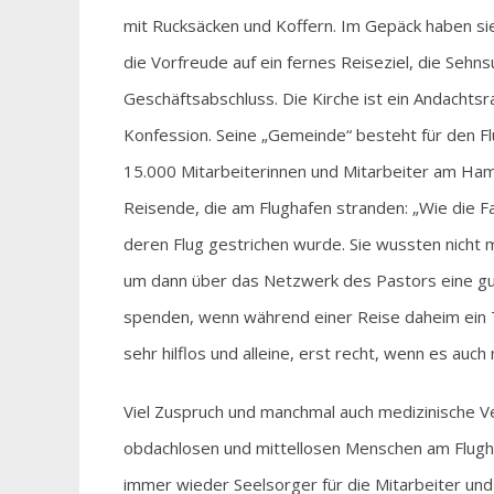
mit Rucksäcken und Koffern. Im Gepäck haben sie
die Vorfreude auf ein fernes Reiseziel, die Sehn
Geschäftsabschluss. Die Kirche ist ein Andachtsra
Konfession. Seine „Gemeinde“ besteht für den F
15.000 Mitarbeiterinnen und Mitarbeiter am Ham
Reisende, die am Flughafen stranden: „Wie die Fa
deren Flug gestrichen wurde. Sie wussten nicht 
um dann über das Netzwerk des Pastors eine gu
spenden, wenn während einer Reise daheim ein To
sehr hilflos und alleine, erst recht, wenn es auc
Viel Zuspruch und manchmal auch medizinische V
obdachlosen und mittellosen Menschen am Flughafe
immer wieder Seelsorger für die Mitarbeiter und