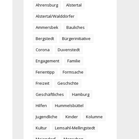
Ahrensburg
Alstertal
Alstertal/Walddörfer
Ammersbek
Bauliches
Bergstedt
Bürgerinitiative
Corona
Duvenstedt
Engagement
Familie
Ferientipp
Formsache
Freizeit
Geschichte
Geschäftliches
Hamburg
Hilfen
Hummelsbüttel
Jugendliche
Kinder
Kolumne
Kultur
Lemsahl-Mellingstedt