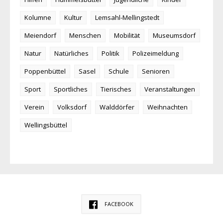
Kolumne
Kultur
Lemsahl-Mellingstedt
Meiendorf
Menschen
Mobilität
Museumsdorf
Natur
Natürliches
Politik
Polizeimeldung
Poppenbüttel
Sasel
Schule
Senioren
Sport
Sportliches
Tierisches
Veranstaltungen
Verein
Volksdorf
Walddörfer
Weihnachten
Wellingsbüttel
FACEBOOK