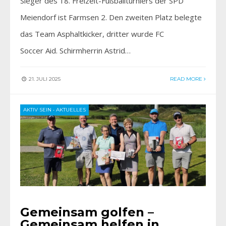
Sieger des 18. Freizeit-Fußballturniers der SPD
Meiendorf ist Farmsen 2. Den zweiten Platz belegte
das Team Asphaltkicker, dritter wurde FC
Soccer Aid. Schirmherrin Astrid…
21. JULI 2025
READ MORE
AKTIV SEIN
•
AKTUELLES
Gemeinsam golfen –
Gemeinsam helfen in