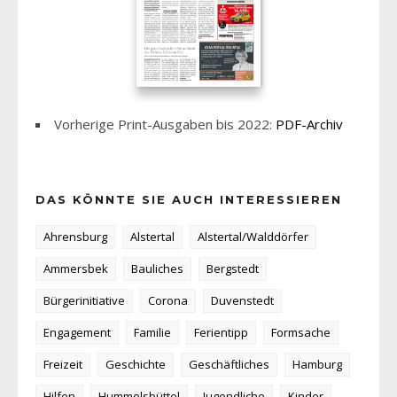
Vorherige Print-Ausgaben bis 2022:
PDF-Archiv
DAS KÖNNTE SIE AUCH INTERESSIEREN
Ahrensburg
Alstertal
Alstertal/Walddörfer
Ammersbek
Bauliches
Bergstedt
Bürgerinitiative
Corona
Duvenstedt
Engagement
Familie
Ferientipp
Formsache
Freizeit
Geschichte
Geschäftliches
Hamburg
Hilfen
Hummelsbüttel
Jugendliche
Kinder