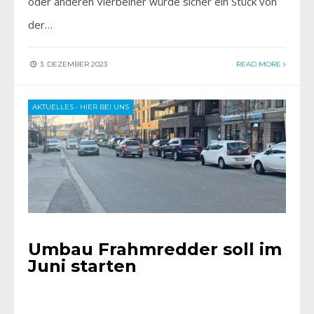
oder anderen Vierbeiner würde sicher ein Stück von
der…
3. DEZEMBER 2023
READ MORE
AKTUELLES
•
HIER BEI UNS
Umbau Frahmredder soll im
Juni starten