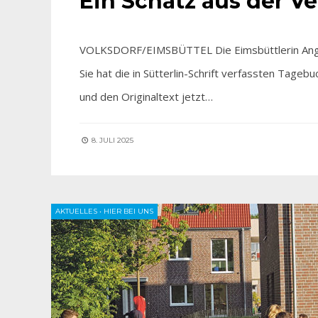
Ein Schatz aus der V
VOLKSDORF/EIMSBÜTTEL Die Eimsbüttlerin Angeli
Sie hat die in Sütterlin-Schrift verfassten Tageb
und den Originaltext jetzt…
8. JULI 2025
AKTUELLES
•
HIER BEI UNS