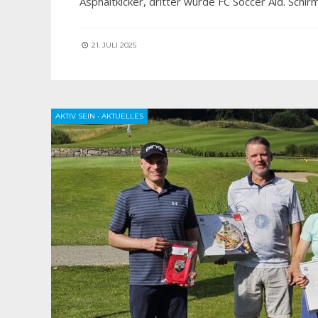
Asphaltkicker, dritter wurde FC Soccer Aid. Schir
21. JULI 2025
AKTIV SEIN
•
AKTUELLES