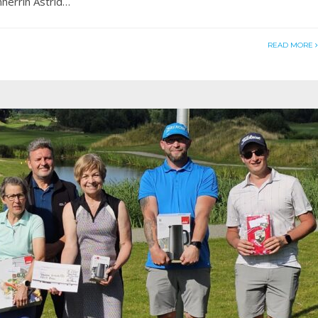
mherrin Astrid…
READ MORE