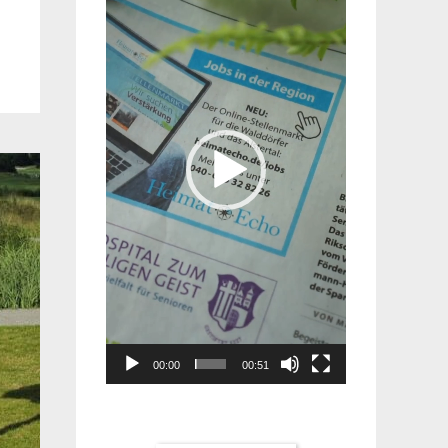
Player
00:00
00:51