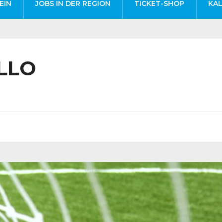
EIN
JOBS IN DER REGION
TICKET-SHOP
KA
LLO