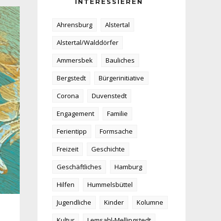
INTERESSIEREN
Ahrensburg
Alstertal
Alstertal/Walddörfer
Ammersbek
Bauliches
Bergstedt
Bürgerinitiative
Corona
Duvenstedt
Engagement
Familie
Ferientipp
Formsache
Freizeit
Geschichte
Geschäftliches
Hamburg
Hilfen
Hummelsbüttel
Jugendliche
Kinder
Kolumne
Kultur
Lemsahl-Mellingstedt