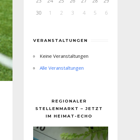
23
24
25
26
27
28
29
30
1
2
3
4
5
6
VERANSTALTUNGEN
Keine Veranstaltungen
Alle Veranstaltungen
REGIONALER
STELLENMARKT – JETZT
IM HEIMAT-ECHO
Video-