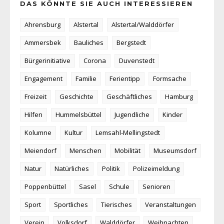
DAS KÖNNTE SIE AUCH INTERESSIEREN
Ahrensburg
Alstertal
Alstertal/Walddörfer
Ammersbek
Bauliches
Bergstedt
Bürgerinitiative
Corona
Duvenstedt
Engagement
Familie
Ferientipp
Formsache
Freizeit
Geschichte
Geschäftliches
Hamburg
Hilfen
Hummelsbüttel
Jugendliche
Kinder
Kolumne
Kultur
Lemsahl-Mellingstedt
Meiendorf
Menschen
Mobilität
Museumsdorf
Natur
Natürliches
Politik
Polizeimeldung
Poppenbüttel
Sasel
Schule
Senioren
Sport
Sportliches
Tierisches
Veranstaltungen
Verein
Volksdorf
Walddörfer
Weihnachten